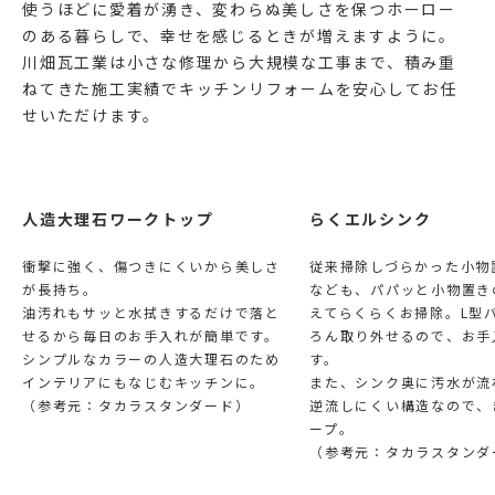
使うほどに愛着が湧き、変わらぬ美しさを保つホーロー
のある暮らしで、幸せを感じるときが増えますように。
川畑瓦工業は小さな修理から大規模な工事まで、積み重
ねてきた施工実績でキッチンリフォームを安心してお任
せいただけます。
人造大理石ワークトップ
らくエルシンク
衝撃に強く、傷つきにくいから美しさ
従来掃除しづらかった小物
が長持ち。
なども、パパッと小物置き
油汚れもサッと水拭きするだけで落と
えてらくらくお掃除。L型
せるから毎日のお手入れが簡単です。
ろん取り外せるので、お手
シンプルなカラーの人造大理石のため
す。
インテリアにもなじむキッチンに。
また、シンク奥に汚水が流
（参考元：タカラスタンダード）
逆流しにくい構造なので、
ープ。
（参考元：タカラスタンダ