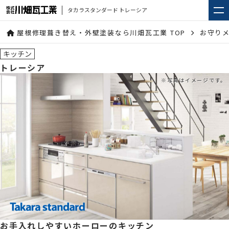
タカラスタンダード トレーシア
屋根修理葺き替え・外壁塗装なら川畑瓦工業 TOP
お守り
キッチン
トレーシア
お手入れしやすいホーローのキッチン