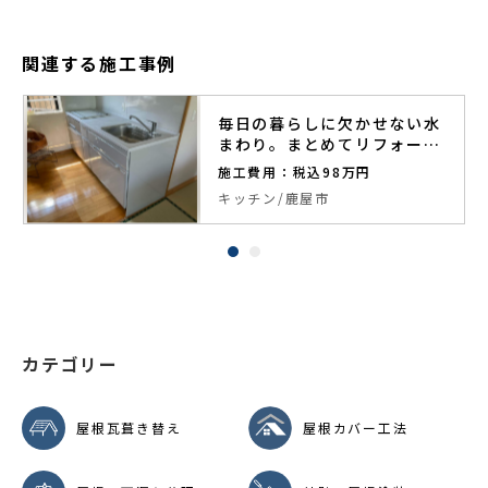
関連する施工事例
毎日の暮らしに欠かせない水
まわり。まとめてリフォーム
して、満足度アップ！
施工費用：税込98万円
キッチン
鹿屋市
カテゴリー
屋根瓦葺き替え
屋根カバー工法