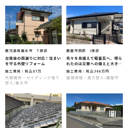
鹿児島県垂水市 T様邸
鹿屋市西原 I様邸
台風後の雨漏りに対応！住まい
先々を見据えて軽量瓦へ。得ら
を守る外壁リフォーム
れたのは災害への備えと大きな
安心感です
施工費用：税込87万
施工費用：税込366万円
外壁補修・サイディング張り
屋根修理・葺き替え
/鹿屋市
替え
/垂水市