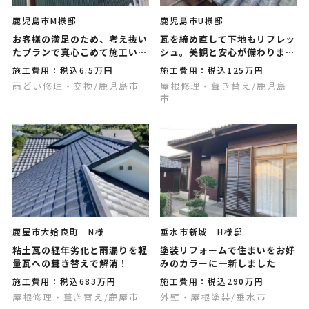
鹿児島市M様邸
鹿児島市U様邸
お客様の満足のため、考え抜い
瓦を締め直して下地もリフレッ
たプランで真心こめて施工いた
シュ。美観と安心が備わりまし
します
た
施工費用：税込6.5万円
施工費用：税込125万円
雨どい修理・交換
/鹿児島市
屋根修理・葺き替え
/鹿児島
市
鹿屋市大姶良町 N様
垂水市新城 H様邸
粘土瓦の経年劣化と雨漏りを軽
塗装リフォームで住まいをお好
量瓦への葺き替えで解消！
みのカラーに一新しました
施工費用：税込683万円
施工費用：税込290万円
屋根修理・葺き替え
/鹿屋市
外壁・屋根塗装
/垂水市