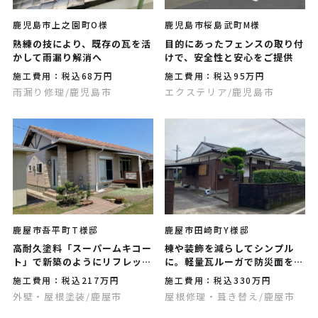
鹿児島市上之園町O様
鹿児島市桜島武町M様
熟練の技により、既存の瓦を活
目的にあったフェンスの取り付
かして雨漏り解消へ
けで、安全性と安心をご提供
施工費用：税込68万円
施工費用：税込95万円
雨漏り修理
/鹿児島市
エクステリア
/鹿児島市
鹿屋市吾平町T様邸
鹿屋市田崎町Y様邸
高耐久塗料「スーパームキコー
棟や装飾を減らしてシンプル
ト」で新築のようにリフレッシ
に。軽量瓦ルーガで防災面を強
ュしました
化しました
施工費用：税込217万円
施工費用：税込330万円
外壁・屋根塗装
/鹿屋市
屋根修理・葺き替え
/鹿屋市