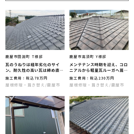
鹿屋市田淵町 T様邸
鹿屋市高須町 Y様邸
瓦のうねりは経年劣化のサイ
メンテナンス時期を迎え、コロ
ン。耐久性の高い瓦は締め直し
ニアルから軽量瓦ルーガへ葺き
工事でメンテナンスを
替え
施工費用：税込78万円
施工費用：税込230万円
屋根修理・葺き替え
/鹿屋市
屋根修理・葺き替え
/鹿屋市