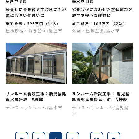
鹿屋市 S様
垂水市 M様
軽量瓦に葺き替えて台風にも地
劣化状況に合わせた塗料選びと
震にも強い住まいに
施工で安心な建物に
施工費用：325万円（税込）
施工費用：103万円（税込）
屋根修理・葺き替え
/鹿屋市
外壁・屋根塗装
/垂水市
サンルーム新設工事：鹿児島県
サンルーム新設工事： 鹿児島
垂水市新城 S様邸
県鹿児島市桜島武町 N様邸
テラス・サンルーム
/垂水市
テラス・サンルーム
/鹿児島
市
...