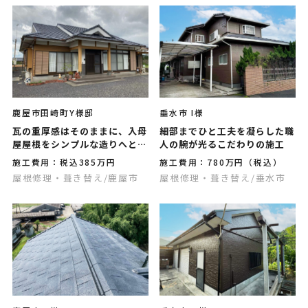
鹿屋市田崎町Y様邸
垂水市 I様
瓦の重厚感はそのままに、入母
細部までひと工夫を凝らした職
屋屋根をシンプルな造りへとチ
人の腕が光るこだわりの施工
ェンジしました
施工費用：税込385万円
施工費用：780万円（税込）
屋根修理・葺き替え
/鹿屋市
屋根修理・葺き替え
/垂水市