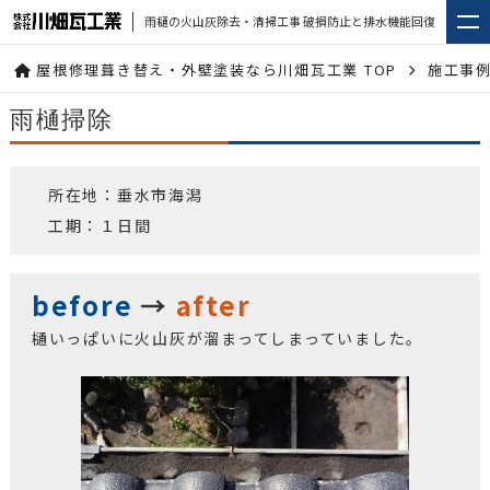
雨樋の火山灰除去・清掃工事 破損防止と排水機能回復
屋根修理葺き替え・外壁塗装なら川畑瓦工業 TOP
施工事
雨樋掃除
所在地：垂水市海潟
工期：１日間
before
→
after
樋いっぱいに火山灰が溜まってしまっていました。