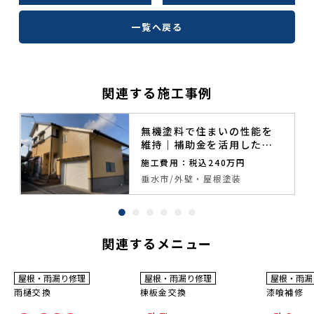
一覧へ戻る
関連する施工事例
無機塗料で住まいの性能を
維持｜補助金を活用した外
壁・屋根塗装工事
施工費用：税込240万円
垂水市
外壁・屋根塗装
関連するメニュー
屋根・雨漏り修理
屋根・雨漏り修理
屋根・雨漏
工事費
工事費
工事費
コミコ
コミコ
コミコ
雨樋交換
棟板金交換
漆喰補修
ミ
ミ
ミ