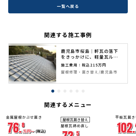
一覧へ戻る
関連する施工事例
鹿児島市桜島｜軒瓦の落下
をきっかけに、軽量瓦ルー
ガで安心の屋根葺き替え
施工費用：税込215万円
付
屋根修理・葺き替え
鹿児島市
関連するメニュー
金属屋根かぶせ葺き
平板瓦葺き
屋根瓦葺き替え
足場
足場
足場
76.
102.
工事費
工事費
工事費
8
屋根瓦締め直し
コミコ
コミコ
コミコ
ミ
ミ
ミ
万円〜
(税込)
5