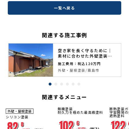
一覧へ戻る
関連する施工事例
空き家を長く守るために｜
素材に合わせた外壁塗装と
補修工事
施工費用：税込120万円
外壁・屋根塗装
霧島市
関連するメニュー
無機塗装
断熱塗装ガ
外壁・屋根塗装
足場
足場
足場
耐久力を極めた最高級塗料
宇宙開発の
工事費
工事費
工事費
遮熱塗料
シリコン塗装
コミコ
コミコ
コミコ
102.
122.
ミ
ミ
ミ
82.
6
8
万円〜
(税込)