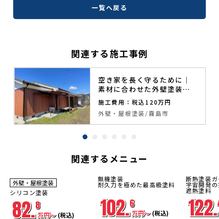
一覧へ戻る
関連する施工事例
空き家を長く守るために｜
素材に合わせた外壁塗装と
補修工事
施工費用：税込120万円
外壁・屋根塗装
霧島市
関連するメニュー
無機塗装
断熱塗装ガ
外壁・屋根塗装
足場
足場
足場
耐久力を極めた最高級塗料
宇宙開発の
工事費
工事費
工事費
遮熱塗料
シリコン塗装
コミコ
コミコ
コミコ
102.
122.
ミ
ミ
ミ
82.
6
8
万円〜
(税込)
万円〜
(税込)