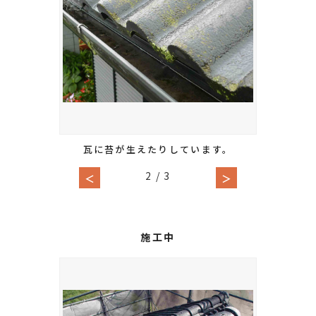
瓦に苔が生えたりしています。
2
/
3
＜
＞
施工中