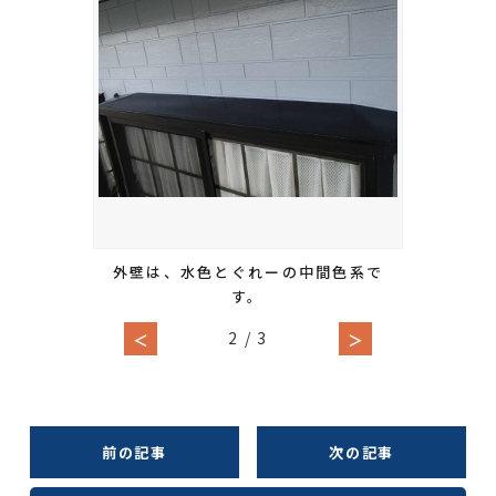
外壁は、水色とぐれーの中間色系で
す。
2
/
3
＜
＞
前の記事
次の記事