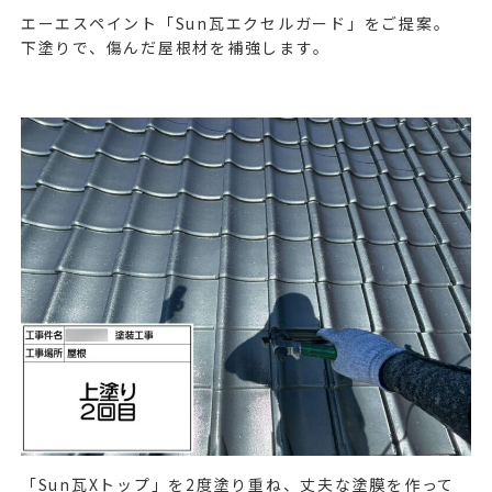
エーエスペイント「
Sun
瓦エクセルガード」をご提案。
下塗りで、傷んだ屋根材を補強します。
「
Sun
瓦
X
トップ」を
2
度塗り重ね、丈夫な塗膜を作って