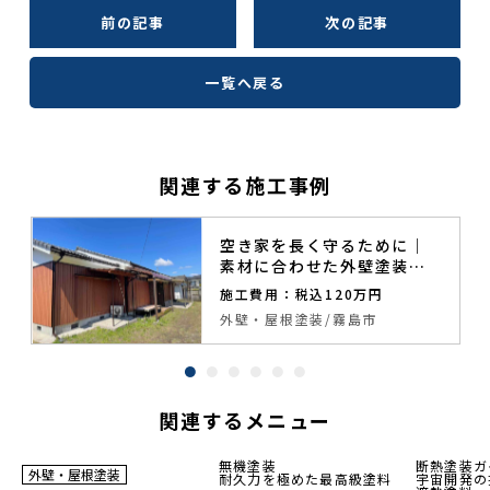
前の記事
次の記事
一覧へ戻る
関連する施工事例
空き家を長く守るために｜
素材に合わせた外壁塗装と
補修工事
施工費用：税込120万円
外壁・屋根塗装
霧島市
関連するメニュー
無機塗装
断熱塗装ガ
外壁・屋根塗装
足場
足場
足場
耐久力を極めた最高級塗料
宇宙開発の
工事費
工事費
工事費