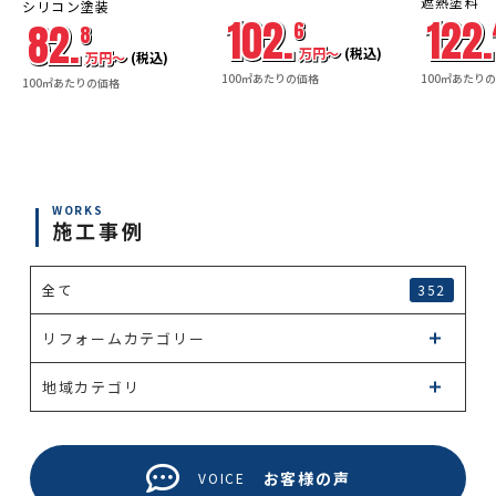
遮熱塗料
シリコン塗装
コミコ
コミコ
コミコ
102.
122.
ミ
ミ
ミ
82.
6
8
万円〜
(税込)
万円〜
(税込)
100㎡あたりの価格
100㎡あたり
100㎡あたりの価格
WORKS
施工事例
全て
352
リフォームカテゴリー
地域カテゴリ
お客様の声
VOICE