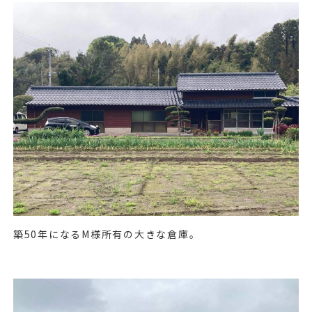
築
50
年になる
M
様所有の大きな倉庫。