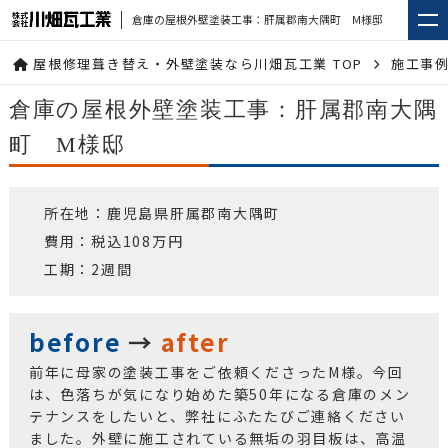
倉庫の屋根外壁塗装工事：肝属郡南大隅町 M様邸
屋根修理葺き替え・外壁塗装なら川畑瓦工業 TOP
施工事
倉庫の屋根外壁塗装工事：肝属郡南大隅
町 M様邸
所在地：鹿児島県肝属郡南大隅町
費用：税込108万円
工期：2週間
before
→
after
前年に母家の塗装工事をご依頼くださったM様。今回
は、色落ちが気になり始めた築50年になる倉庫のメン
テナンスをしたいと、弊社にふたたびご連絡ください
ました。外壁に施工されている無垢の羽目板は、高温